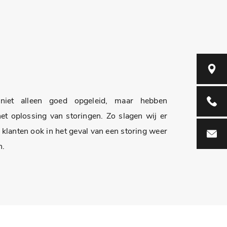
Brede M
niet alleen goed opgeleid, maar hebben
0165-5
het oplossing van storingen. Zo slagen wij er
 klanten ook in het geval van een storing weer
hoeven
n.