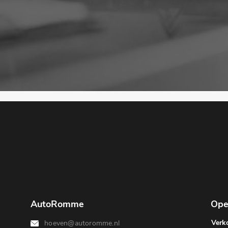
AutoRomme
Ope
Verk
hoeven@autoromme.nl