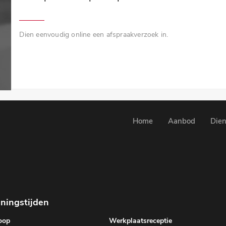
Dien eenvoudig online een afspraakverzoek in.
Home
Aanbod
Dien
ningstijden
oop
Werkplaatsreceptie