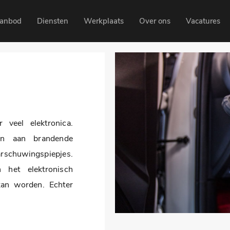
anbod
Diensten
Werkplaats
Over ons
Vacatures
veel elektronica.
nen aan brandende
schuwingspiepjes.
 het elektronisch
an worden. Echter