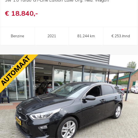
Sw 1.0 Turbo GT-Line Edition Luxe Org. Ned. Wagon
€ 18.840,-
Benzine
2021
81.244 km
€ 253 /mnd