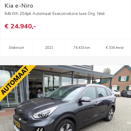
Kia e-Niro
64kWh 204pk Automaat ExecutiveLine luxe Org. Ned.
€ 24.940,-
Elektrisch
2021
74.433 km
€ 334 /mnd