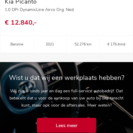
Kia Picanto
1.0 DPi DynamicLine Airco Org. Ned.
€ 12.840,-
Benzine
2021
52.276 km
€ 176 /mnd
Wist u dat wij een werkplaats hebben?
Wij zijn al sinds jaar en dag een full-service autobedrijf. Dat
betekent dat u voor de aankoop van uw auto bij ons terecht
kunt, maar ook voor de aftersales. Meer weten?
Lees meer