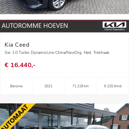
Kia Ceed
Sw 1.0 Turbo DynamicLine Clima/NaviOrg. Ned. Trekhaak
€ 16.440,-
Benzine
2021
71.218 km
€ 220 /mnd