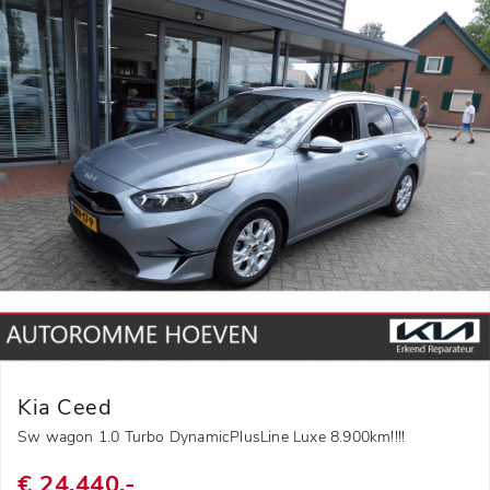
Kia Ceed
Sw wagon 1.0 Turbo DynamicPlusLine Luxe 8.900km!!!!
€ 24.440,-