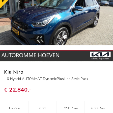
Kia Niro
1.6 Hybrid AUTOMAAT DynamicPlusLine Style Pack
€ 22.840,-
Hybride
2021
72.457 km
€ 306 /mnd