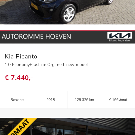
Kia Picanto
1.0 EconomyPlusLine Org. ned. new model
€ 7.440,-
Benzine
2018
129.326 km
€ 166 /mnd