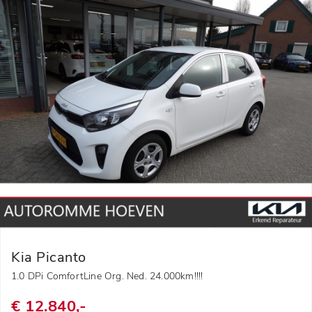
Kia Picanto
1.0 DPi ComfortLine Org. Ned. 24.000km!!!!
€ 12.840,-