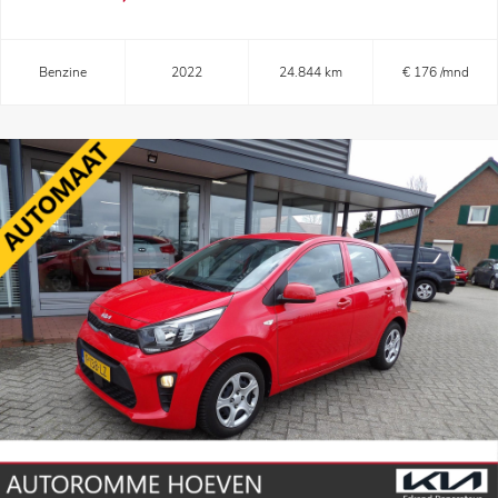
Benzine
2022
24.844 km
€ 176 /mnd