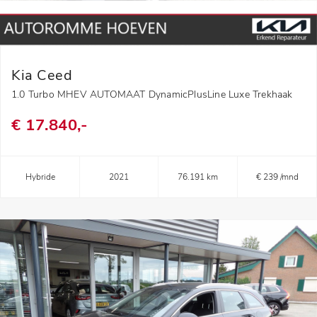
Kia Ceed
1.0 Turbo MHEV AUTOMAAT DynamicPlusLine Luxe Trekhaak
€ 17.840,-
Hybride
2021
76.191 km
€ 239 /mnd