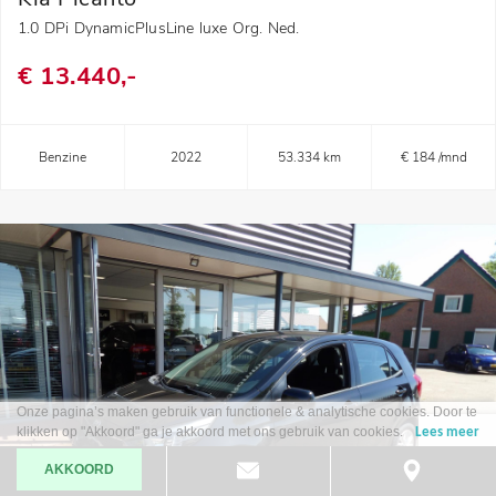
1.0 DPi DynamicPlusLine luxe Org. Ned.
€ 13.440,-
Benzine
2022
53.334 km
€ 184 /mnd
Onze pagina’s maken gebruik van functionele & analytische cookies. Door te
klikken op "Akkoord" ga je akkoord met ons gebruik van cookies.
Lees meer
AKKOORD