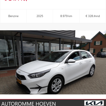
Benzine
2025
8.979 km
€ 328 /mnd