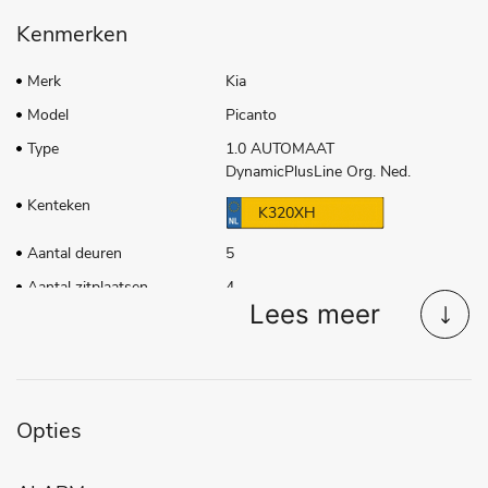
Kenmerken
Merk
Kia
Model
Picanto
Type
1.0 AUTOMAAT
DynamicPlusLine Org. Ned.
Kenteken
K320XH
Aantal deuren
5
Aantal zitplaatsen
4
Lees meer
Transmissie
Automaat
Tellerstand
66.078 KM
Aantal versnellingen
6
Bouwjaar
27-03-2021
Opties
Brandstof
Benzine