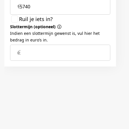
8" audio display
ISG (Intelligent Start- en Stopsysteem)
Toerenteller
Trip computer
REMMEN
ABS, EBD, BAS, ESS, ESC, VSM, HAC, LKAS en TPMS
RUITEN EN GLAS
Elektrisch bedienbare ramen achter
Elektrisch bedienbare ramen vóór
Getint glas rondom