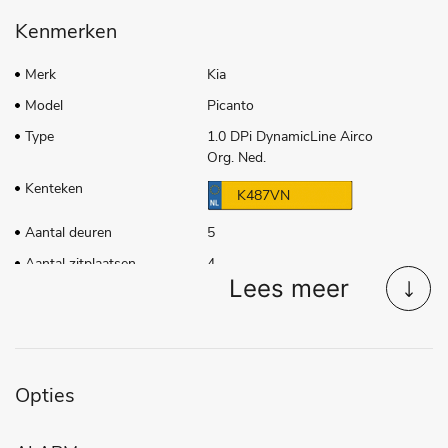
Kenmerken
Merk
Kia
Model
Picanto
Type
1.0 DPi DynamicLine Airco
Org. Ned.
Kenteken
K487VN
Aantal deuren
5
Aantal zitplaatsen
4
Lees meer
Transmissie
Handgeschakeld
Tellerstand
52.276 KM
Aantal versnellingen
4
Bouwjaar
30-03-2021
Opties
Brandstof
Benzine