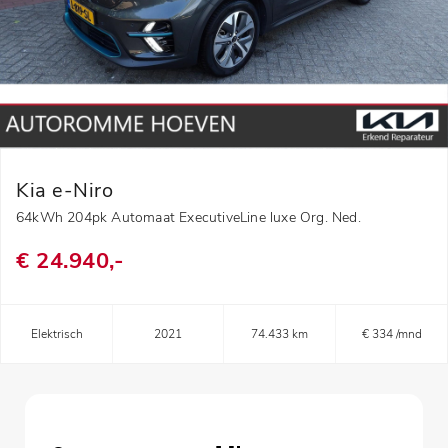
Kia e-Niro
64kWh 204pk Automaat ExecutiveLine luxe Org. Ned.
€ 24.940,-
Elektrisch
2021
74.433 km
€ 334 /mnd