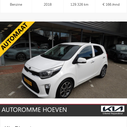
Benzine
2018
129.326 km
€ 166 /mnd