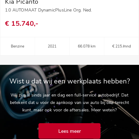
Kia Picanto
1.0 AUTOMAAT DynamicPlusLine Org. Ned.
€ 15.740,-
Benzine
2021
66.078 km
€ 215 /mnd
Wist u dat wij een werkplaats hebben?
Wij zijn al sinds jaar en dag een full-service autobedrijf. Dat
betekent dat u voor de aankoop van uw auto bij ons terecht
kunt, maar ook voor de aftersales. Meer weten?
Lees meer