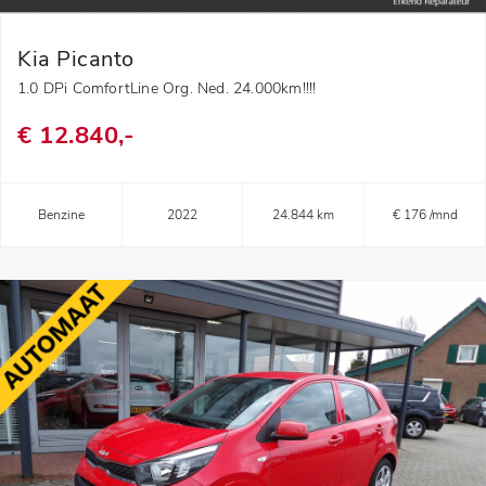
Kia Picanto
1.0 DPi ComfortLine Org. Ned. 24.000km!!!!
€ 12.840,-
Benzine
2022
24.844 km
€ 176 /mnd