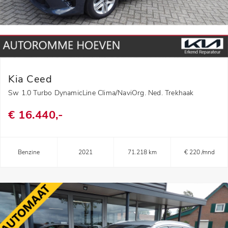
Kia Ceed
Sw 1.0 Turbo DynamicLine Clima/NaviOrg. Ned. Trekhaak
€ 16.440,-
Benzine
2021
71.218 km
€ 220 /mnd