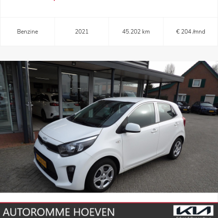
Benzine
2021
45.202 km
€ 204 /mnd