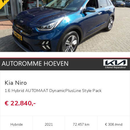
Kia Niro
1.6 Hybrid AUTOMAAT DynamicPlusLine Style Pack
€ 22.840,-
Hybride
2021
72.457 km
€ 306 /mnd