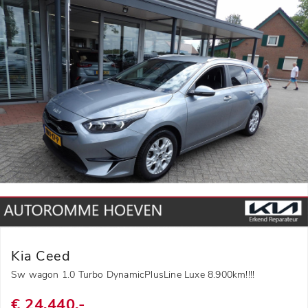
Kia Ceed
Sw wagon 1.0 Turbo DynamicPlusLine Luxe 8.900km!!!!
€ 24.440,-