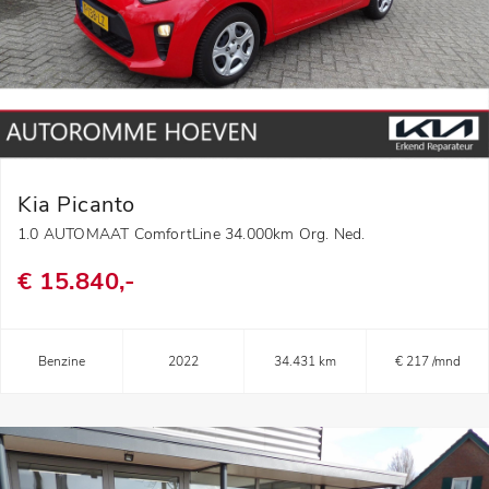
Kia Picanto
1.0 AUTOMAAT ComfortLine 34.000km Org. Ned.
€ 15.840,-
Benzine
2022
34.431 km
€ 217 /mnd