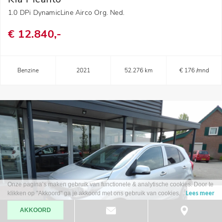
1.0 DPi DynamicLine Airco Org. Ned.
€ 12.840,-
Benzine
2021
52.276 km
€ 176 /mnd
Onze pagina’s maken gebruik van functionele & analytische cookies. Door te
klikken op "Akkoord" ga je akkoord met ons gebruik van cookies.
Lees meer
AKKOORD