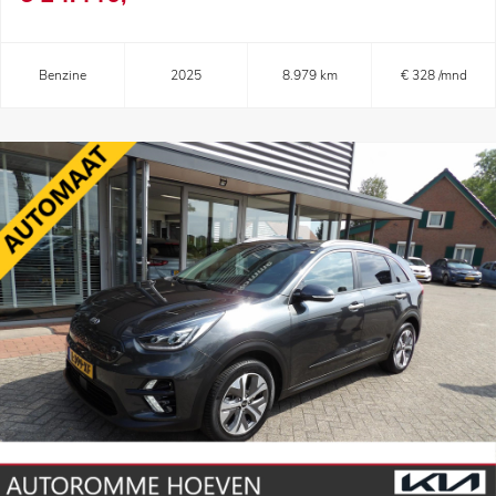
Benzine
2025
8.979 km
€ 328 /mnd