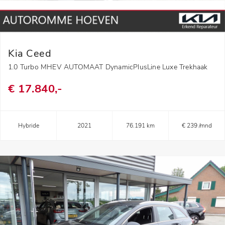
Kia Ceed
1.0 Turbo MHEV AUTOMAAT DynamicPlusLine Luxe Trekhaak
€ 17.840,-
Hybride
2021
76.191 km
€ 239 /mnd