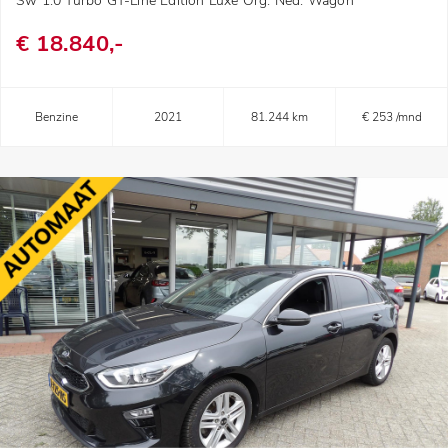
Sw 1.0 Turbo GT-Line Edition Luxe Org. Ned. Wagon
€ 18.840,-
Benzine
2021
81.244 km
€ 253 /mnd