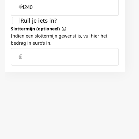
RUITEN EN GLAS
Getint glas rondom
SLOTEN
Centrale deurvergrendeling met afstandsbediening
Kinderslot
STUURINRICHTING
Stuurwielbediening voor audio en bluetooth
Verstelbare, telescopische stuurkolom