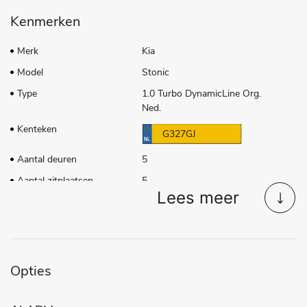
Kenmerken
Merk
Kia
Model
Stonic
Type
1.0 Turbo DynamicLine Org.
Ned.
Kenteken
G327GJ
Aantal deuren
5
Aantal zitplaatsen
5
Lees meer
Transmissie
Handgeschakeld
Tellerstand
73.274 KM
Aantal versnellingen
5
Bouwjaar
27-09-2019
Opties
Brandstof
Benzine